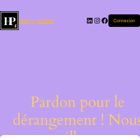
LinkedIn
Instagram
Facebook
Harry potter
Connexion
Pardon pour le
dérangement ! Nou
travaillons sur