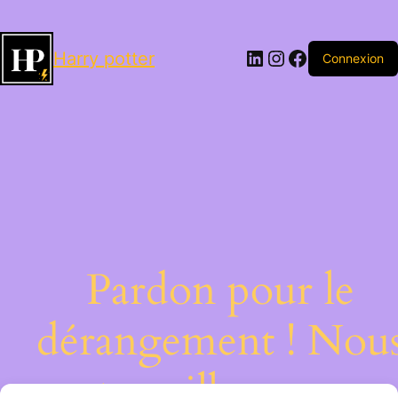
LinkedIn
Instagram
Facebook
Harry potter
Connexion
Pardon pour le
dérangement ! Nou
travaillons sur