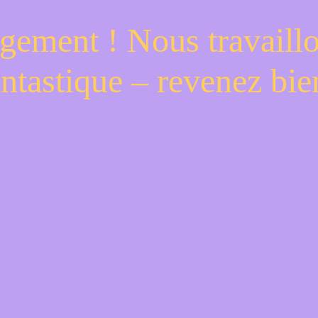
gement ! Nous travaill
antastique – revenez bien