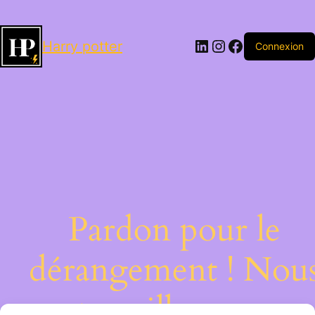
LinkedIn
Instagram
Facebook
Harry potter
Connexion
Pardon pour le
dérangement ! Nou
travaillons sur