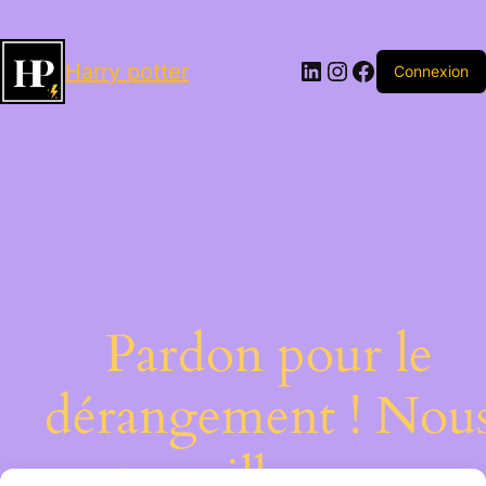
LinkedIn
Instagram
Facebook
Harry potter
Connexion
Pardon pour le
dérangement ! Nou
travaillons sur