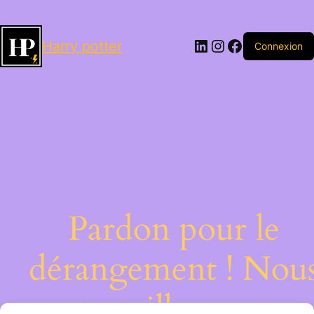
LinkedIn
Instagram
Facebook
Harry potter
Connexion
Pardon pour le
dérangement ! Nou
travaillons sur