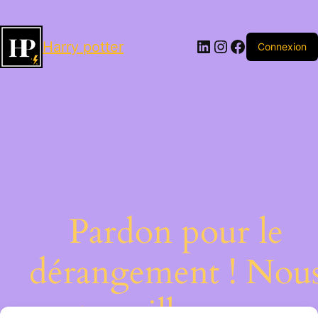
LinkedIn
Instagram
Facebook
Harry potter
Connexion
Pardon pour le
dérangement ! Nou
travaillons sur