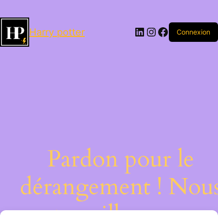
LinkedIn
Instagram
Facebook
Harry potter
Connexion
Pardon pour le
dérangement ! Nou
travaillons sur