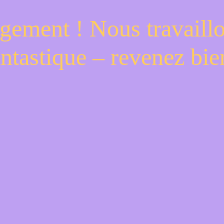
gement ! Nous travaill
antastique – revenez bien