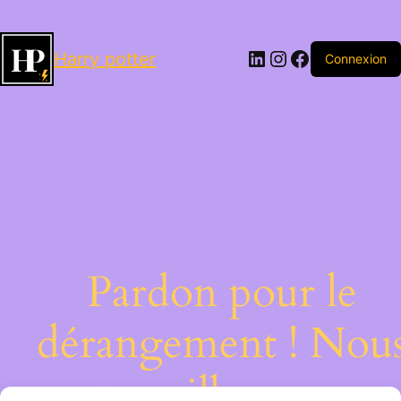
LinkedIn
Instagram
Facebook
Harry potter
Connexion
Pardon pour le
dérangement ! Nou
travaillons sur