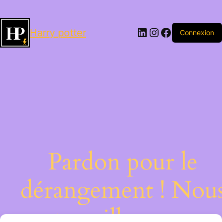
LinkedIn
Instagram
Facebook
Harry potter
Connexion
Pardon pour le
dérangement ! Nou
travaillons sur