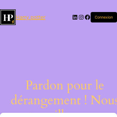
LinkedIn
Instagram
Facebook
Harry potter
Connexion
Pardon pour le
dérangement ! Nou
travaillons sur