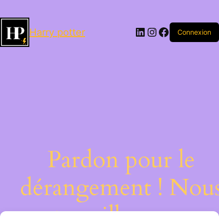
LinkedIn
Instagram
Facebook
Harry potter
Connexion
Pardon pour le
dérangement ! Nou
travaillons sur