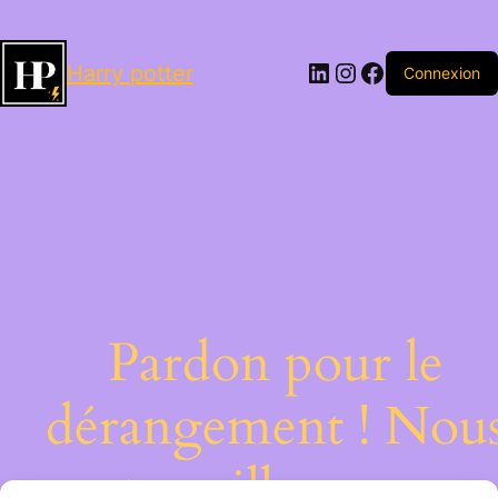
LinkedIn
Instagram
Facebook
Harry potter
Connexion
Pardon pour le
dérangement ! Nou
travaillons sur