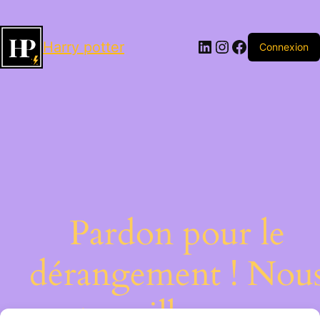
LinkedIn
Instagram
Facebook
Harry potter
Connexion
Pardon pour le
dérangement ! Nou
travaillons sur