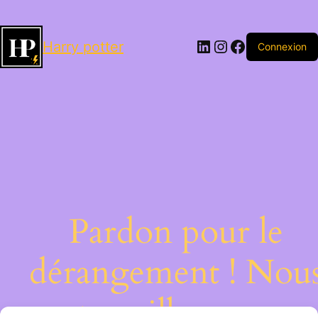
LinkedIn
Instagram
Facebook
Harry potter
Connexion
Pardon pour le
dérangement ! Nou
travaillons sur