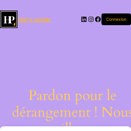
LinkedIn
Instagram
Facebook
Harry potter
Connexion
Pardon pour le
dérangement ! Nou
travaillons sur