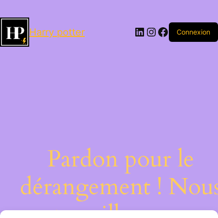
LinkedIn
Instagram
Facebook
Harry potter
Connexion
Pardon pour le
dérangement ! Nou
travaillons sur