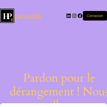
LinkedIn
Instagram
Facebook
Harry potter
Connexion
Pardon pour le
dérangement ! Nou
travaillons sur