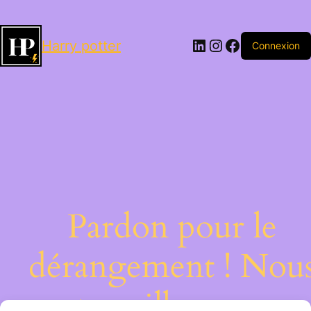
LinkedIn
Instagram
Facebook
Harry potter
Connexion
Pardon pour le
dérangement ! Nou
travaillons sur