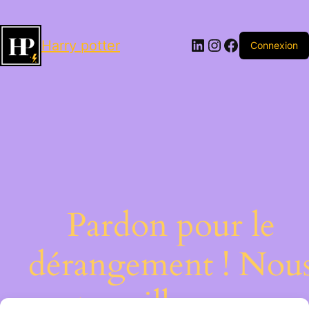
LinkedIn
Instagram
Facebook
Harry potter
Connexion
Pardon pour le
dérangement ! Nou
travaillons sur