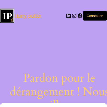
LinkedIn
Instagram
Facebook
Harry potter
Connexion
Pardon pour le
dérangement ! Nou
travaillons sur