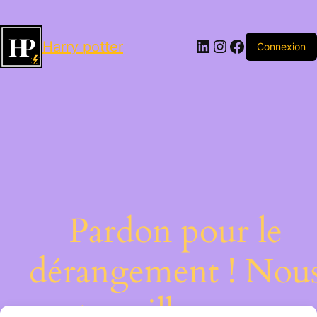
LinkedIn
Instagram
Facebook
Harry potter
Connexion
Pardon pour le
dérangement ! Nou
travaillons sur