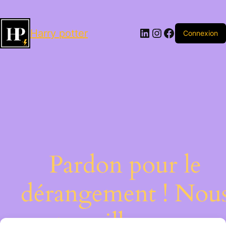
LinkedIn
Instagram
Facebook
Harry potter
Connexion
Pardon pour le
dérangement ! Nou
travaillons sur