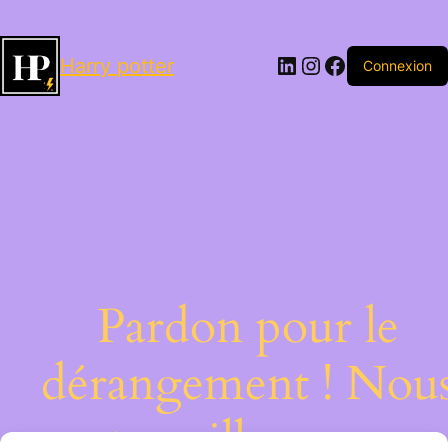
LinkedIn
Instagram
Facebook
Harry potter
Connexion
Pardon pour le
dérangement ! Nou
travaillons sur