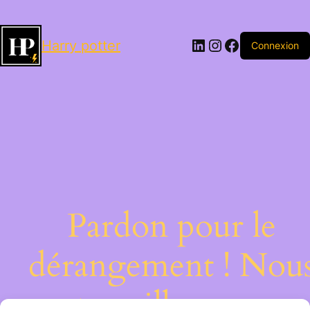
LinkedIn
Instagram
Facebook
Harry potter
Connexion
Pardon pour le
dérangement ! Nou
travaillons sur