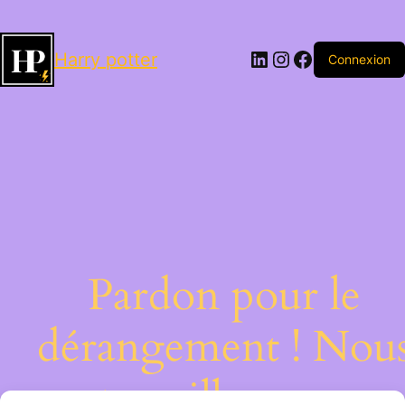
LinkedIn
Instagram
Facebook
Harry potter
Connexion
Pardon pour le
dérangement ! Nou
travaillons sur