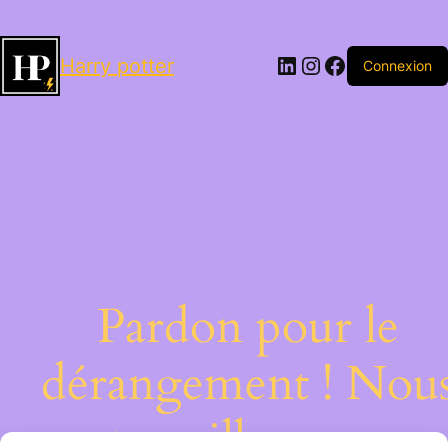
LinkedIn
Instagram
Facebook
Harry potter
Connexion
Pardon pour le
dérangement ! Nou
travaillons sur