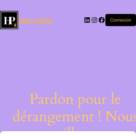
LinkedIn
Instagram
Facebook
Harry potter
Connexion
Pardon pour le
dérangement ! Nou
travaillons sur