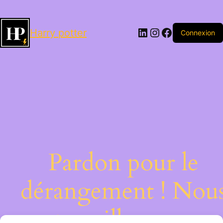
LinkedIn
Instagram
Facebook
Harry potter
Connexion
Pardon pour le
dérangement ! Nou
travaillons sur