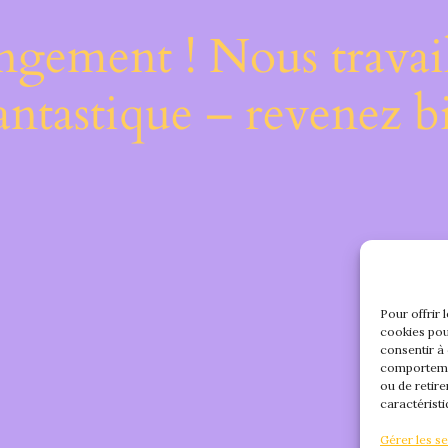
ngement ! Nous travail
antastique – revenez bi
Pour offrir 
cookies pou
consentir à
comportemen
ou de retire
caractéristi
Gérer les se