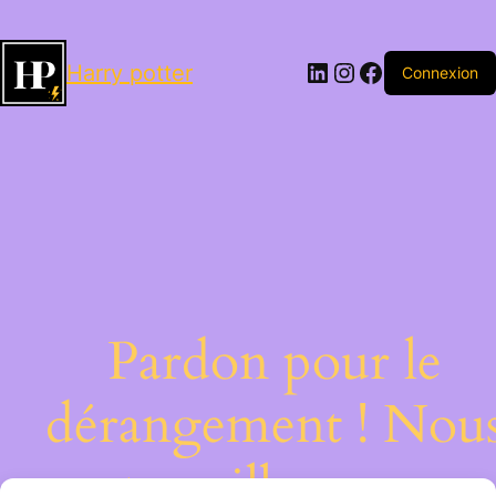
LinkedIn
Instagram
Facebook
Harry potter
Connexion
Pardon pour le
dérangement ! Nou
travaillons sur