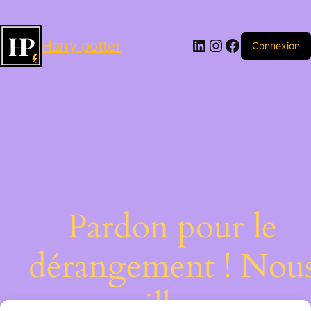
LinkedIn
Instagram
Facebook
Harry potter
Connexion
Pardon pour le
dérangement ! Nou
travaillons sur