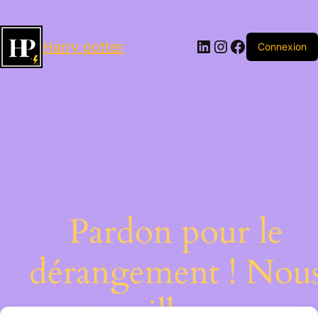
LinkedIn
Instagram
Facebook
Harry potter
Connexion
Pardon pour le
dérangement ! Nou
travaillons sur