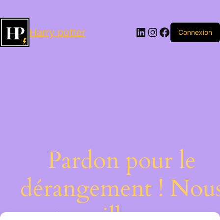
LinkedIn
Instagram
Facebook
Harry potter
Connexion
Pardon pour le
dérangement ! Nou
travaillons sur