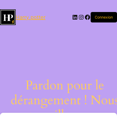
LinkedIn
Instagram
Facebook
Harry potter
Connexion
Pardon pour le
dérangement ! Nou
travaillons sur