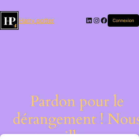
LinkedIn
Instagram
Facebook
Harry potter
Connexion
Pardon pour le
dérangement ! Nou
travaillons sur