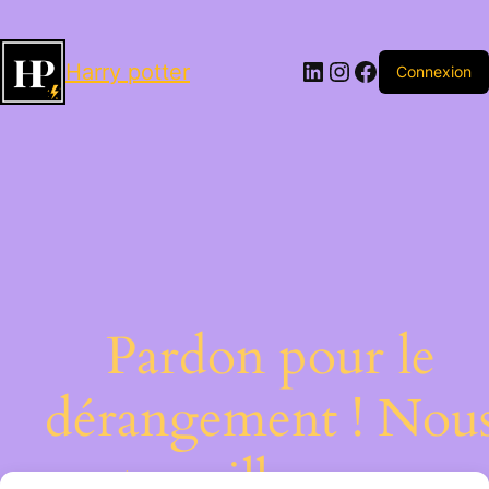
LinkedIn
Instagram
Facebook
Harry potter
Connexion
Pardon pour le
dérangement ! Nou
travaillons sur