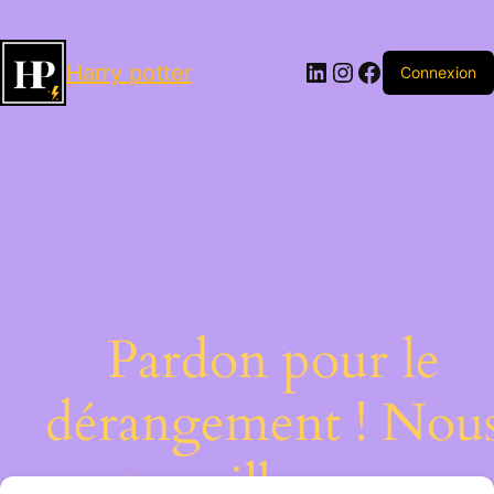
LinkedIn
Instagram
Facebook
Harry potter
Connexion
Pardon pour le
dérangement ! Nou
travaillons sur