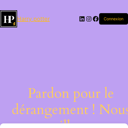
LinkedIn
Instagram
Facebook
Harry potter
Connexion
Pardon pour le
dérangement ! Nou
travaillons sur