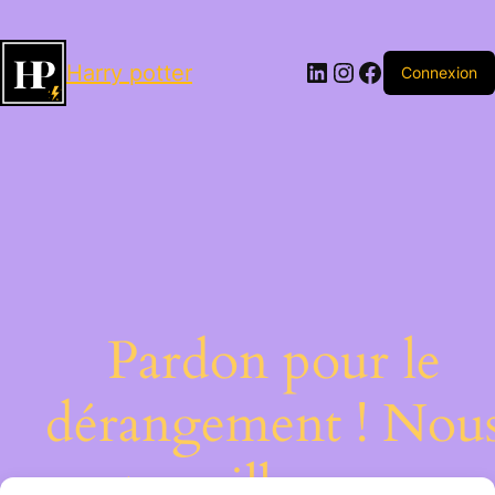
LinkedIn
Instagram
Facebook
Harry potter
Connexion
Pardon pour le
dérangement ! Nou
travaillons sur