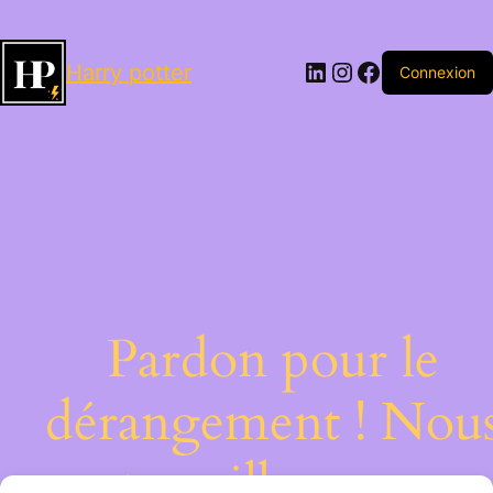
LinkedIn
Instagram
Facebook
Harry potter
Connexion
Pardon pour le
dérangement ! Nou
travaillons sur