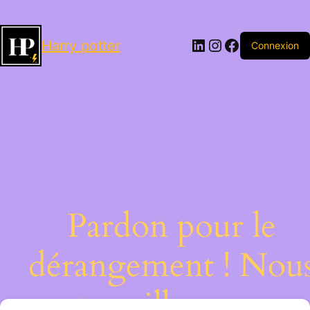
LinkedIn
Instagram
Facebook
Harry potter
Connexion
Pardon pour le
dérangement ! Nou
travaillons sur