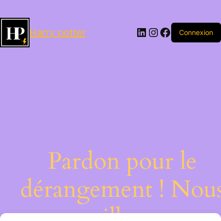
LinkedIn
Instagram
Facebook
Harry potter
Connexion
Pardon pour le
dérangement ! Nou
travaillons sur