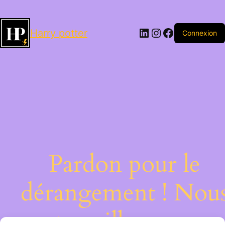
LinkedIn
Instagram
Facebook
Harry potter
Connexion
Pardon pour le
dérangement ! Nou
travaillons sur