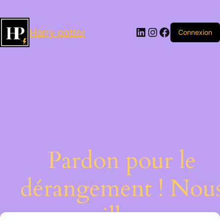
LinkedIn
Instagram
Facebook
Harry potter
Connexion
Pardon pour le
dérangement ! Nou
travaillons sur