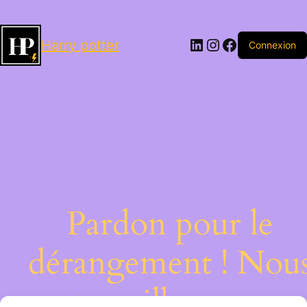
LinkedIn
Instagram
Facebook
Harry potter
Connexion
Pardon pour le
dérangement ! Nou
travaillons sur