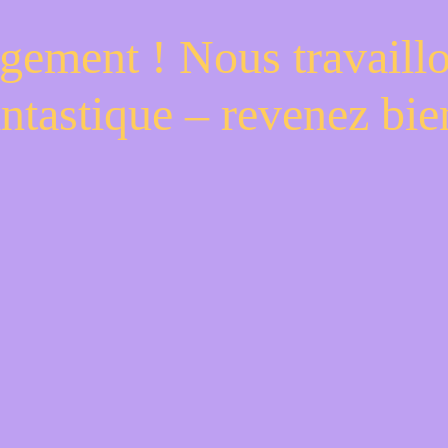
gement ! Nous travaill
antastique – revenez bien