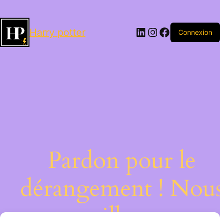
LinkedIn
Instagram
Facebook
Harry potter
Connexion
Pardon pour le
dérangement ! Nou
travaillons sur