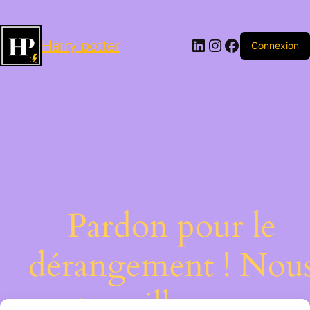
LinkedIn
Instagram
Facebook
Harry potter
Connexion
Pardon pour le
dérangement ! Nou
travaillons sur